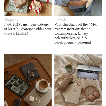
Shopping
Lifestyle
Noël 2025 : mes idées cadeaux
Vous cherchez quoi lire ? Mes
utiles et/ou écoresponsables pour
recommandations fiction
toute la famille !
contemporaine, fantasy,
polars/thrillers, sci-fi &
développement personnel