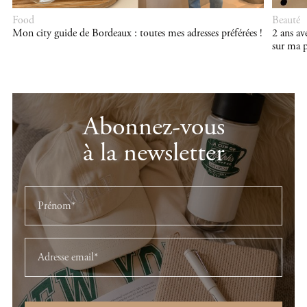
Food
Beauté
Mon city guide de Bordeaux : toutes mes adresses préférées !
2 ans a
sur ma p
Abonnez-vous
à la newsletter