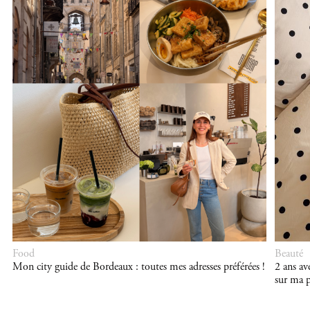
Food
Beauté
Mon city guide de Bordeaux : toutes mes adresses préférées !
2 ans a
sur ma p