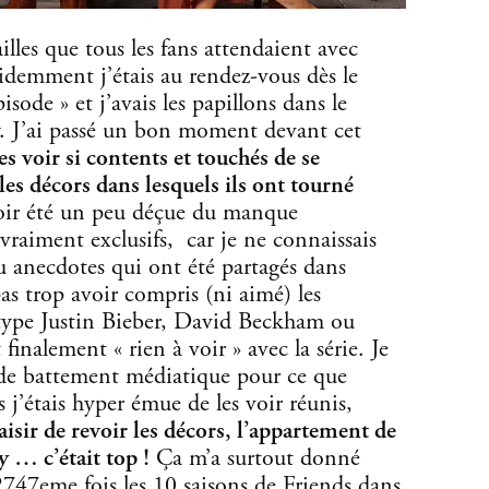
lles que tous les fans attendaient avec
idemment j’étais au rendez-vous dès le
sode » et j’avais les papillons dans le
y. J’ai passé un bon moment devant cet
es voir si contents et touchés de se
les décors dans lesquels ils ont tourné
oir été un peu déçue du manque
vraiment exclusifs, car je ne connaissais
u anecdotes qui ont été partagés dans
pas trop avoir compris (ni aimé) les
 type Justin Bieber, David Beckham ou
inalement « rien à voir » avec la série. Je
 de battement médiatique pour ce que
s j’étais hyper émue de les voir réunis,
aisir de revoir les décors, l’appartement de
 … c’était top !
Ça m’a surtout donné
2747eme fois les 10 saisons de Friends dans