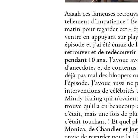
Aaaah ces fameuses retrouvai
tellement d’impatience ! Év
matin pour regarder cet « épi
ventre en appuyant sur pla
épisode et
j’ai été émue de l
retrouver et de redécouvrir 
pendant 10 ans.
J’avoue av
d’anecdotes et de contenus 
déjà pas mal des bloopers o
l’épisode. J’avoue aussi ne 
interventions de célébrités
Mindy Kaling qui n’avaient f
trouve qu’il a eu beaucoup
c’était, mais une fois de plu
c’était touchant !
Et quel pl
Monica, de Chandler et Joey
envie de regarder pour la 1