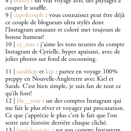
8 |
bdorts
: un vrai voyage avec des paysages à
couper le souffle.
9 |
cupofcouple
: vous connaissez peut être déjà
ce couple de blogueurs ultra stylés dont
l’Instagram amusant et coloré met toujours de
bonne humeur!
10 |
cy_mse
: j’aime les tons neutres du compte
Instagram de Cyrielle, hyper apaisant, avec de
jolies photos sur fond de cocooning.
11 |
sarahkjp
et
kjp
: partez en voyage 100%
preppy en Nouvelle-Angleterre avec Kiel et
Sarah. C’est bien simple, je suis fan de tout ce
qu’ils font!
12 |
lily__rose
: un des comptes Instagram qui
me fait le plus rêver et voyager par procuration.
Ce que j’apprécie le plus c’est le fait que l’on
sente une histoire derrière chaque cliché.
13 |
laurielauriane
: sur son compte Instagram,