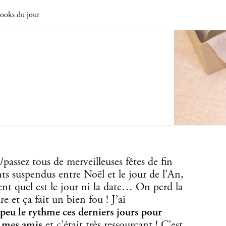
ooks du jour
/passez tous de merveilleuses fêtes de fin
s suspendus entre Noël et le jour de l’An,
nt quel est le jour ni la date… On perd la
e et ça fait un bien fou ! J’ai
 peu le rythme ces derniers jours pour
e mes amis
et c’était très ressourçant ! C’est