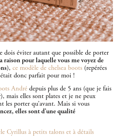
je dois éviter autant que possible de porter
 la raison pour laquelle vous me voyez de
ons
),
ce modèle de chelsea boots
(repérées
tait donc parfait pour moi !
oots André
depuis plus de 5 ans (que je fais
r), mais elles sont plates et je ne peux
 les porter qu’avant. Mais si vous
ncez, elles sont d’une qualité
e Cyrillus à petits talons et à détails