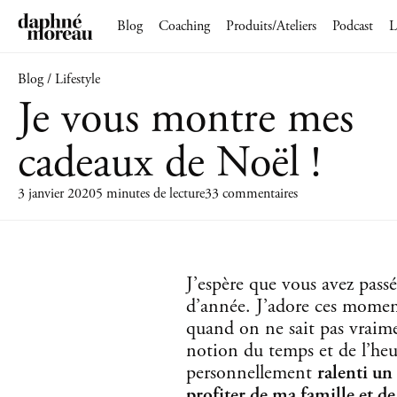
Blog
Coaching
Produits/Ateliers
Podcast
L
Blog / Lifestyle
Je vous montre mes
cadeaux de Noël !
3 janvier 2020
5 minutes de lecture
33 commentaires
J’espère que vous avez passé
d’année. J’adore ces moment
quand on ne sait pas vraime
notion du temps et de l’heur
personnellement
ralenti un
profiter de ma famille et d