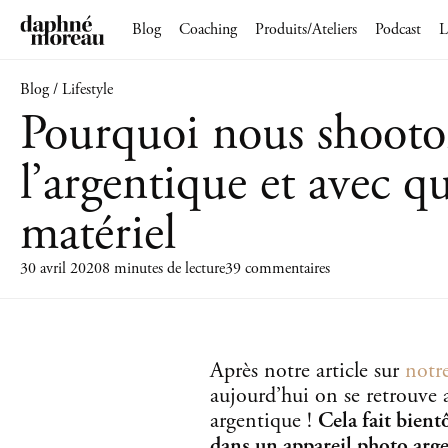
Blog
Coaching
Produits/Ateliers
Podcast
L
Blog / Lifestyle
Pourquoi nous shooto
l’argentique et avec q
matériel
30 avril 2020
8 minutes de lecture
39 commentaires
Après notre article sur
notr
aujourd’hui on se retrouve 
argentique !
Cela fait bient
dans un appareil photo arg