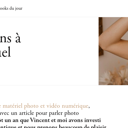
ooks du jour
ns à
uel
e matériel photo et vidéo numérique
,
avec un article pour parler photo
ôt un an que Vincent et moi avons investi
entique et nous prenons beaucoup de plaisir