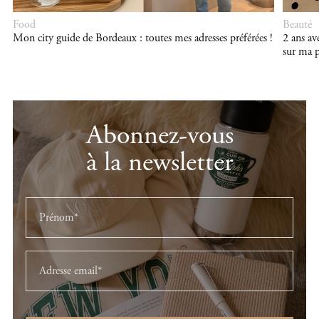
Food
Beauté
Mon city guide de Bordeaux : toutes mes adresses préférées !
2 ans a
sur ma p
Abonnez-vous
à la newsletter