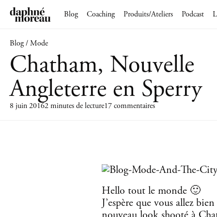
Blog
Coaching
Produits/Ateliers
Podcast
L
Blog / Mode
Chatham, Nouvelle
Angleterre en Sperry
8 juin 2016
2 minutes de lecture
17 commentaires
Hello tout le monde 🙂
J’espère que vous allez bie
nouveau look shooté à Chat