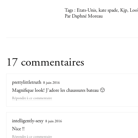
Tags :
Etats-Unis
,
kate spade
,
Kjp
,
Loo
Par Daphné Moreau
17 commentaires
prettylittletruth
8 juin 2016
Magnifique look! J’adore les chaussures bateau 🙂
Répondre
intelligently-sexy
8 juin 2016
Nice !!
Répondre