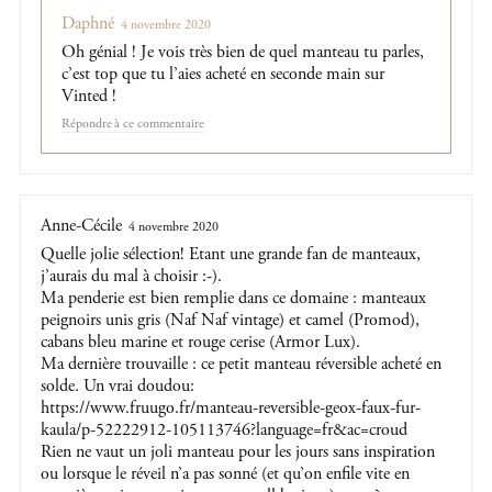
Daphné
4 novembre 2020
Oh génial ! Je vois très bien de quel manteau tu parles,
c’est top que tu l’aies acheté en seconde main sur
Vinted !
Répondre
Anne-Cécile
4 novembre 2020
Quelle jolie sélection! Etant une grande fan de manteaux,
j’aurais du mal à choisir :-).
Ma penderie est bien remplie dans ce domaine : manteaux
peignoirs unis gris (Naf Naf vintage) et camel (Promod),
cabans bleu marine et rouge cerise (Armor Lux).
Ma dernière trouvaille : ce petit manteau réversible acheté en
solde. Un vrai doudou:
https://www.fruugo.fr/manteau-reversible-geox-faux-fur-
kaula/p-52222912-105113746?language=fr&ac=croud
Rien ne vaut un joli manteau pour les jours sans inspiration
ou lorsque le réveil n’a pas sonné (et qu’on enfile vite en