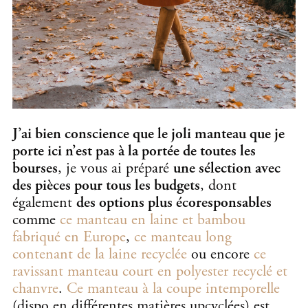
J’ai bien conscience que le joli manteau que je
porte ici n’est pas à la portée de toutes les
bourses
, je vous ai préparé
une sélection avec
des pièces pour tous les budgets
, dont
également
des options plus écoresponsables
comme
ce manteau en laine et bambou
fabriqué en Europe
,
ce manteau long
contenant de la laine recyclée
ou encore
ce
ravissant manteau court en polyester recyclé et
chanvre
.
Ce manteau à la coupe intemporelle
(dispo en différentes matières upcyclées) est