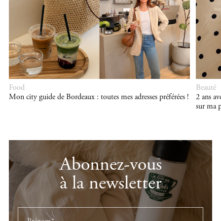
Food
Beauté
Mon city guide de Bordeaux : toutes mes adresses préférées !
2 ans a
sur ma p
Abonnez-vous
à la newsletter