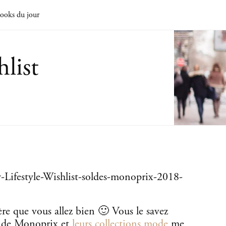
ooks du jour
list
ère que vous allez bien 🙂 Vous le savez
an de Monoprix et
leurs collections mode
me