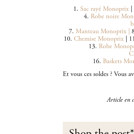
1.
Sac rayé Monoprix
|
4.
Robe noire Mon
b
7.
Manteau Monoprix |
10.
Chemise Monoprix
| 1
13.
Robe Monopr
C
16.
Baskets Mo
Et vous ces soldes ? Vous ave
Article en
Shop the post