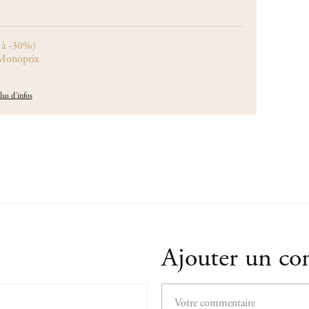
e à -30%)
 Monoprix
lus d'infos
Ajouter un c