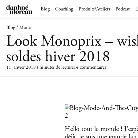
Blog
Coaching
Produits/Ateliers
Podcast
L
Blog / Mode
Look Monoprix – wish
soldes hiver 2018
11 janvier 2018
3 minutes de lecture
14 commentaires
Hello tout le monde ! J’esp
déjà, je suis une grande f