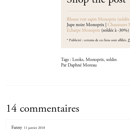
Blouse vert sapin Monoprix (soldé
Jupe noire Monoprix |
Chaussures
Echarpe Monoprix
(soldée à -30%)
*
Publicité : certains de ces liens sont affiliés.
P
Tags :
Looks
,
Monoprix
,
soldes
Par Daphné Moreau
14 commentaires
Fanny
11 janvier 2018