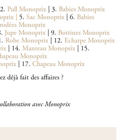
 2.
Pull Monoprix
| 3.
Babies Monoprix
oprix |
5.
Sac Monoprix
| 6.
Babies
rodées Monoprix
8.
Jupe Monoprix
| 9.
Bottines Monoprix
1.
Robe Monoprix
| 12.
Echarpe Monoprix
ix
| 14.
Manteau Monoprix
| 15.
hapeau Monoprix
noprix
| 17.
Chapeau Monoprix
z déjà fait des affaires ?
 collaboration avec Monoprix
*