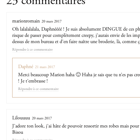
23 commentaires
marionromain
20 mars 2017
Oh lalalalalala, Daphnéééé ! Je suis absolument DINGUE de ces pho
risque de passer pour complètement creepy, j’aurais envie de les impr
dessus de mon bureau et d’en faire naître une broderie, là, comme ça
Répondre
Daphné
21 mars 2017
Merci beaucoup Marion haha 🙂 Haha je sais que tu n’es pas cr
! Je t’embrasse !
Répondre
Lilouuuu
20 mars 2017
J’adore ton look, j’ai hâte de pouvoir ressortir mes robes mais pour
Bisou