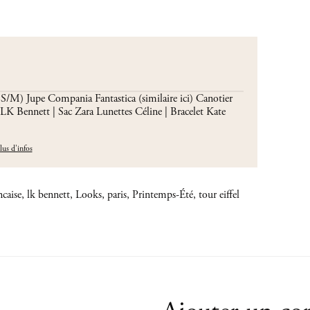
*
u S/M) Jupe Compania Fantastica (similaire ici) Canotier
 LK Bennett | Sac Zara Lunettes Céline | Bracelet Kate
lus d'infos
ncaise
,
lk bennett
,
Looks
,
paris
,
Printemps-Été
,
tour eiffel