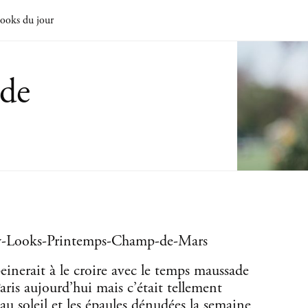
ooks du jour
de
inerait à le croire avec le temps maussade
ris aujourd’hui mais c’était tellement
au soleil et les épaules dénudées la semaine