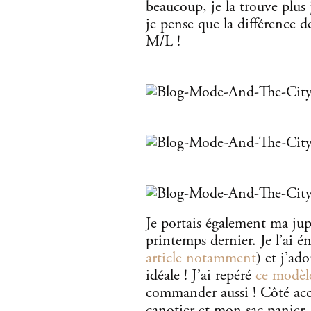
beaucoup, je la trouve plus 
je pense que la différence de
M/L !
Je portais également ma ju
printemps dernier. Je l’ai 
article notamment
) et j’ad
idéale ! J’ai repéré
ce modèle
commander aussi ! Côté acc
canotier et mon sac panier, 