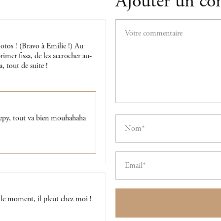
Ajouter un c
tos ! (Bravo à Emilie !) Au
imer fissa, de les accrocher au-
, tout de suite !
eepy, tout va bien mouhahaha
 le moment, il pleut chez moi !