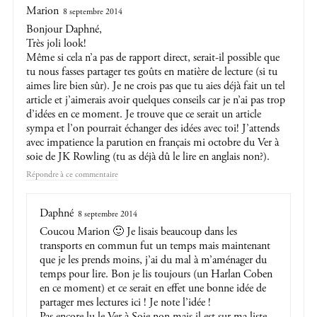
Marion
8 septembre 2014
Bonjour Daphné,
Très joli look!
Même si cela n’a pas de rapport direct, serait-il possible que
tu nous fasses partager tes goûts en matière de lecture (si tu
aimes lire bien sûr). Je ne crois pas que tu aies déjà fait un tel
article et j’aimerais avoir quelques conseils car je n’ai pas trop
d’idées en ce moment. Je trouve que ce serait un article
sympa et l’on pourrait échanger des idées avec toi! J’attends
avec impatience la parution en français mi octobre du Ver à
soie de JK Rowling (tu as déjà dû le lire en anglais non?).
Répondre
Daphné
8 septembre 2014
Coucou Marion 🙂 Je lisais beaucoup dans les
transports en commun fut un temps mais maintenant
que je les prends moins, j’ai du mal à m’aménager du
temps pour lire. Bon je lis toujours (un Harlan Coben
en ce moment) et ce serait en effet une bonne idée de
partager mes lectures ici ! Je note l’idée !
Pas encore lu le Ver à Soie non mais il est sur ma liste