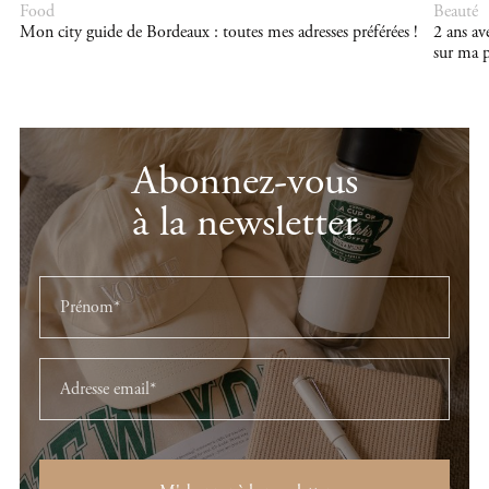
Food
Beauté
Mon city guide de Bordeaux : toutes mes adresses préférées !
2 ans a
sur ma p
Abonnez-vous
à la newsletter