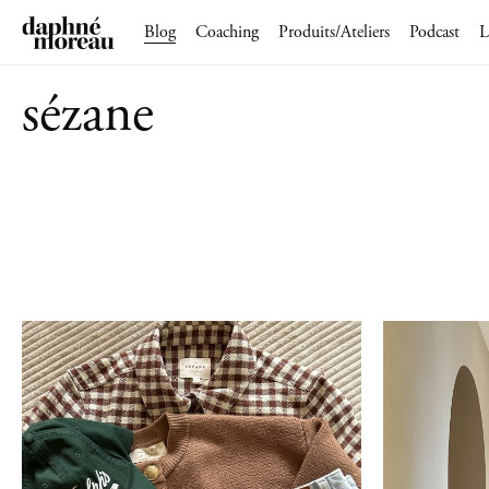
Blog
Coaching
Produits/Ateliers
Podcast
L
sézane