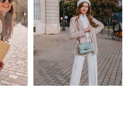
Mode
stion du
Comment facilement ajouter une touche de
)
couleur à ses looks !