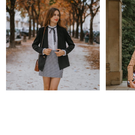
Mode
Mode
Mon look preppy pour l’arrivée de l’automne !
Back To Schoo