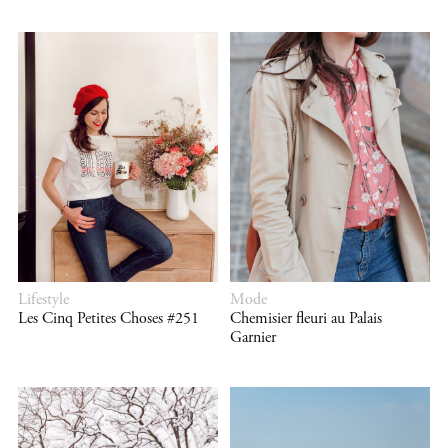
Lifestyle
Mode
Les Cinq Petites Choses #251
Chemisier fleuri au Palais
Garnier