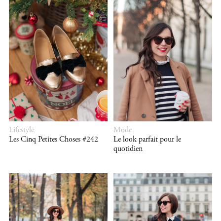
Lifestyle
Mode
Les Cinq Petites Choses #242
Le look parfait pour le
quotidien