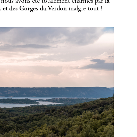
s nous avons été totalement charmés par
la
ix et des Gorges du Verdon
malgré tout !