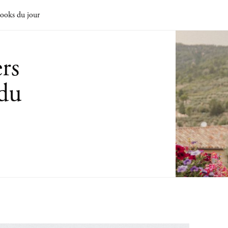
ooks du jour
rs
 du