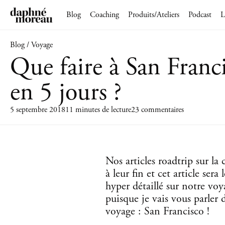
Blog
Coaching
Produits/Ateliers
Podcast
L
Blog / Voyage
Que faire à San Franc
en 5 jours ?
5 septembre 2018
11 minutes de lecture
23 commentaires
Nos articles roadtrip sur la
à leur fin et cet article ser
hyper détaillé sur notre vo
puisque je vais vous parler
voyage : San Francisco !