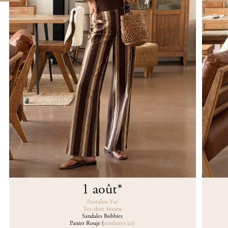
1 août
*
Pantalon Ysé
Tee-shirt Sézane
Sandales Bobbies
Panier Rouje (
similaires ici)