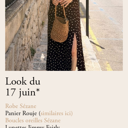
Look du
17 juin
*
Robe Sézane
Panier Rouje (
similaires ici)
Boucles oreilles Sézane
Lunettes Jimmy Fairly