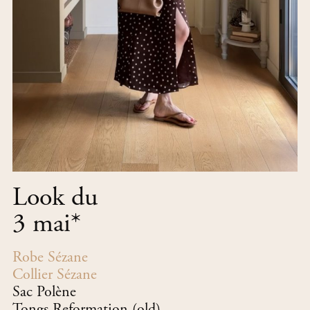
Look du
3 mai
*
Robe Sézane
Collier Sézane
Sac Polène
Tongs Reformation (old)