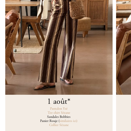
1 août
*
Pantalon Ysé
Tee-shirt Sézane
Sandales Bobbies
Panier Rouje (
similaires ici)
Collier Sézane