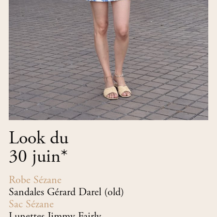
Look du
30 juin
*
Robe Sézane
Sandales Gérard Darel (old)
Sac Sézane
Lunettes Jimmy Fairly