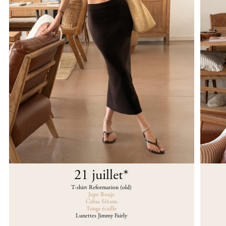
21 juillet
*
T-shirt Reformation (old)
Jupe Rouje
Cabas Sézane
Tongs écaille
Lunettes Jimmy Fairly