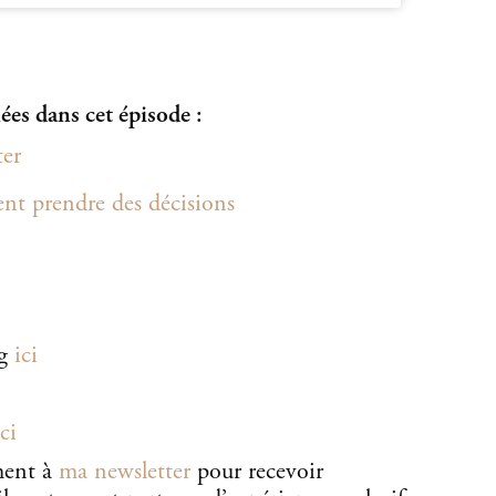
es dans cet épisode :
ter
t prendre des décisions
og
ici
ici
ment à
ma newsletter
pour recevoir