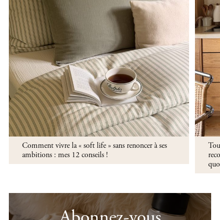
Comment vivre la « soft life » sans renoncer à ses
Tout
ambitions : mes 12 conseils !
reco
quo
Abonnez-vous