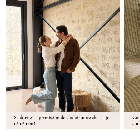
,
,
Se donner la permission de vouloir autre chose : je
Comm
déménage !
ambi